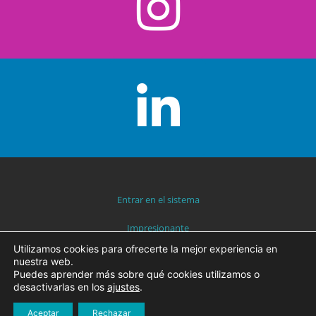
Entrar en el sistema
Impresionante
Utilizamos cookies para ofrecerte la mejor experiencia en
Protección de datos
nuestra web.
Puedes aprender más sobre qué cookies utilizamos o
desactivarlas en los
ajustes
.
2019 © AQUA-TREFF – THEME BY
WAM
Aceptar
Rechazar